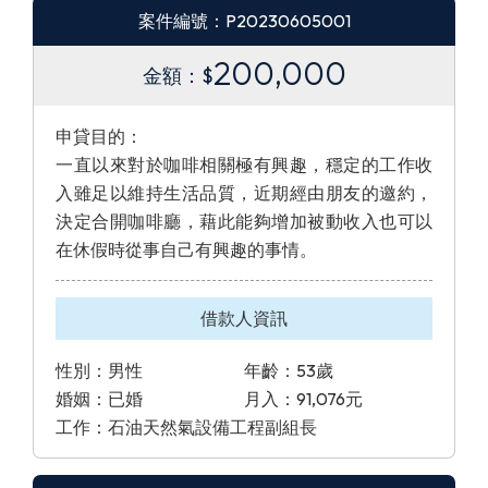
案件編號：P20230605001
200,000
金額：$
申貸目的：
一直以來對於咖啡相關極有興趣，穩定的工作收
入雖足以維持生活品質，近期經由朋友的邀約，
決定合開咖啡廳，藉此能夠增加被動收入也可以
在休假時從事自己有興趣的事情。
借款人資訊
性別：男性
年齡：53歲
婚姻：已婚
月入：91,076元
工作：石油天然氣設備工程副組長