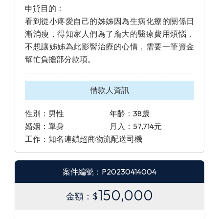
申貸目的：
看到從小疼愛自己的姊姊因為生病化療的關係日
漸消瘦，得知家人們為了龐大的醫療費用煩惱，
不想讓姊姊為此影響治療的心情，需要一筆資金
幫忙負擔部分款項。
借款人資訊
性別：男性
年齡：38歲
婚姻：單身
月入：57,714元
工作：知名連鎖超商物流配送司機
案件編號：P20230414004
150,000
金額：$