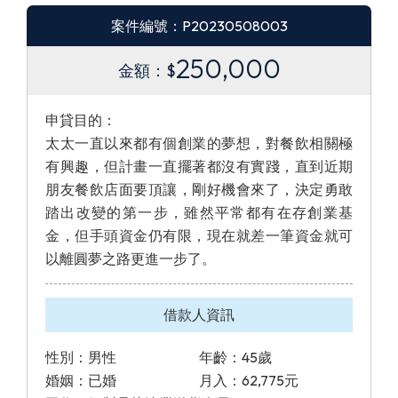
案件編號：P20230508003
250,000
金額：$
申貸目的：
太太一直以來都有個創業的夢想，對餐飲相關極
有興趣，但計畫一直擺著都沒有實踐，直到近期
朋友餐飲店面要頂讓，剛好機會來了，決定勇敢
踏出改變的第一步，雖然平常都有在存創業基
金，但手頭資金仍有限，現在就差一筆資金就可
以離圓夢之路更進一步了。
借款人資訊
性別：男性
年齡：45歲
婚姻：已婚
月入：62,775元