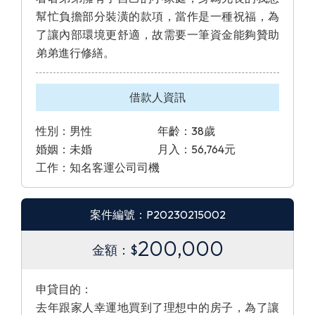
幫忙負擔部分裝潢的款項，當作是一種祝福，為
了讓內部環境更舒適，故需要一筆資金能夠贊助
弟弟進行修繕。
借款人資訊
性別：男性
年齡：38歲
婚姻：未婚
月入：56,764元
工作：知名客運公司司機
案件編號：P20230215002
200,000
金額：$
申貸目的：
去年跟家人幸運地買到了理想中的房子，為了讓