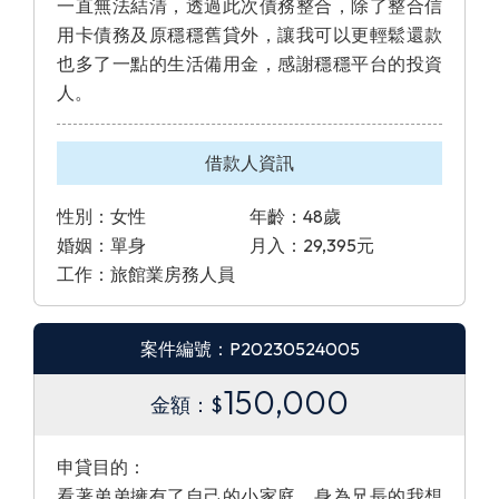
一直無法結清，透過此次債務整合，除了整合信
用卡債務及原穩穩舊貸外，讓我可以更輕鬆還款
也多了一點的生活備用金，感謝穩穩平台的投資
人。
借款人資訊
性別：女性
年齡：48歲
婚姻：單身
月入：29,395元
工作：旅館業房務人員
案件編號：P20230524005
150,000
金額：$
申貸目的：
看著弟弟擁有了自己的小家庭，身為兄長的我想