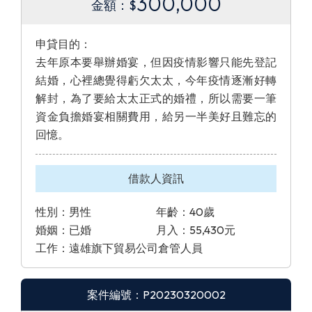
300,000
金額：$
申貸目的：
去年原本要舉辦婚宴，但因疫情影響只能先登記
結婚，心裡總覺得虧欠太太，今年疫情逐漸好轉
解封，為了要給太太正式的婚禮，所以需要一筆
資金負擔婚宴相關費用，給另一半美好且難忘的
回憶。
借款人資訊
性別：男性
年齡：40歲
婚姻：已婚
月入：55,430元
工作：遠雄旗下貿易公司倉管人員
案件編號：P20230320002