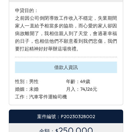
申貸目的：
之前因公司倒閉導致工作收入不穩定，失業期間
家人一直給予相當多的協助，而心愛的家人卻因
病故離開了，我相信親人到了天堂，會過著幸福
的日子，也相信他們不願意看到我們悲傷，我們
要打起精神好好舉辦這場喪禮。
借款人資訊
性別：男性
年齡：49歲
婚姻：未婚
月入：74,126元
工作：汽車零件運輸司機
案件編號：P20230328002
250,000
金額：$