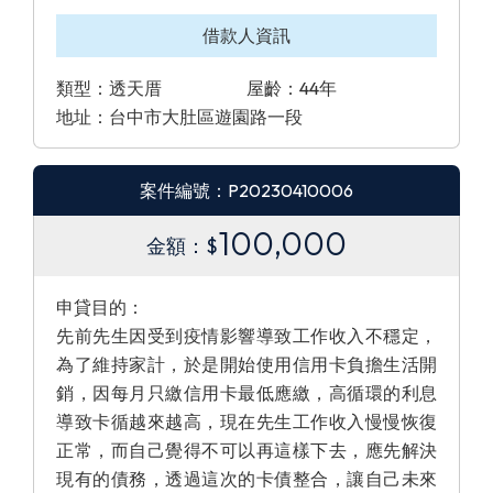
借款人資訊
類型：透天厝
屋齡：44年
地址：台中市大肚區遊園路一段
案件編號：P20230410006
100,000
金額：$
申貸目的：
先前先生因受到疫情影響導致工作收入不穩定，
為了維持家計，於是開始使用信用卡負擔生活開
銷，因每月只繳信用卡最低應繳，高循環的利息
導致卡循越來越高，現在先生工作收入慢慢恢復
正常，而自己覺得不可以再這樣下去，應先解決
現有的債務，透過這次的卡債整合，讓自己未來