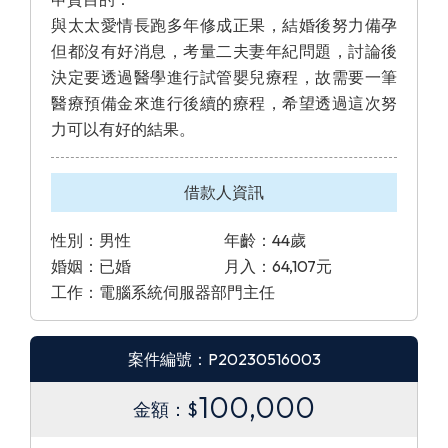
與太太愛情長跑多年修成正果，結婚後努力備孕
但都沒有好消息，考量二夫妻年紀問題，討論後
決定要透過醫學進行試管嬰兒療程，故需要一筆
醫療預備金來進行後續的療程，希望透過這次努
力可以有好的結果。
借款人資訊
性別：男性
年齡：44歲
婚姻：已婚
月入：64,107元
工作：電腦系統伺服器部門主任
案件編號：P20230516003
100,000
金額：$