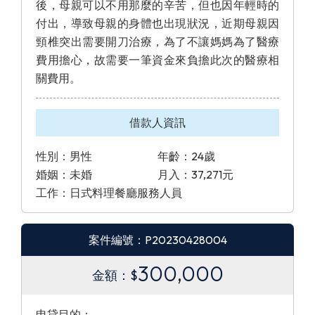
後，母親可以不用那麼的辛苦，但也因年輕時的
付出，導致母親的身體也出現狀況，近期母親因
頸椎突出需要開刀治療，為了不讓媽媽為了醫療
費用擔心，故需要一筆資金來負擔此次的醫療相
關費用。
借款人資訊
性別：男性
年齡：24歲
婚姻：未婚
月入：37,271元
工作：日式料理餐廳服務人員
案件編號：P20230428004
300,000
金額：$
申貸目的：