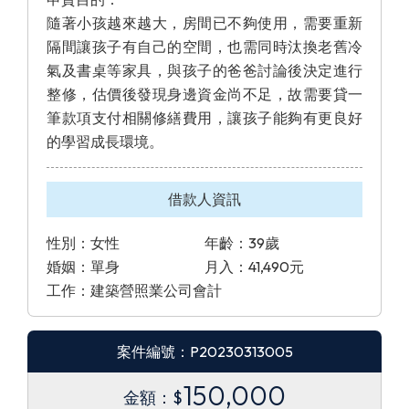
隨著小孩越來越大，房間已不夠使用，需要重新
隔間讓孩子有自己的空間，也需同時汰換老舊冷
氣及書桌等家具，與孩子的爸爸討論後決定進行
整修，估價後發現身邊資金尚不足，故需要貸一
筆款項支付相關修繕費用，讓孩子能夠有更良好
的學習成長環境。
借款人資訊
性別：女性
年齡：39歲
婚姻：單身
月入：41,490元
工作：建築營照業公司會計
案件編號：P20230313005
150,000
金額：$