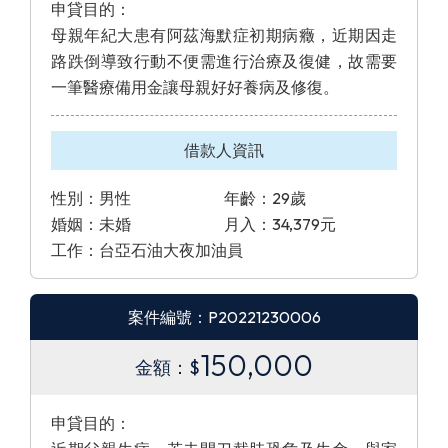
申貸目的：
母親年紀大患有阿茲海默症初期病癥，近期因走
路跌倒導致行動不便需進行治療及復健，故需要
一筆醫療備用金讓母親好好養病及修復。
借款人資訊
性別：男性
年齡：29歲
婚姻：未婚
月入：34,379元
工作：台亞石油大夜加油員
案件編號：P20221230006
150,000
金額：$
申貸目的：