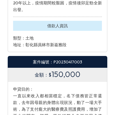
20年以上，疫情期間較艱困，疫情後卯足勁全新
出發。
借款人資訊
類型：土地
地址：彰化縣員林市新崙雅段
案件編號：P20230417003
150,000
金額：$
申貸目的：
一直以來收入都相當穩定，名下債務皆正常還
款，去年因母親的身體出現狀況，動了一場大手
術，為了支付龐大的醫療費及照護費用，增加了