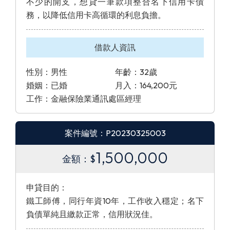
不少的開支，想貸一筆款項整合名下信用卡債
務，以降低信用卡高循環的利息負擔。
借款人資訊
性別：男性
年齡：32歲
婚姻：已婚
月入：164,200元
工作：金融保險業通訊處區經理
案件編號：P20230325003
1,500,000
金額：$
申貸目的：
鐵工師傅，同行年資10年，工作收入穩定；名下
負債單純且繳款正常，信用狀況佳。