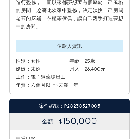
進行整修，一直以來都夢想著有個屬於自己風格
的房間，趁著此次家中整修，決定汰換自己房間
老舊的床鋪、衣櫃等傢俱，讓自己親手打造夢想
中的房間。
借款人資訊
性別：女性
年齡：25歲
婚姻：未婚
月入：26,400元
工作：電子遊藝場員工
年資：六個月以上~未滿一年
案件編號：P20230327003
150,000
金額：$
申貸目的：