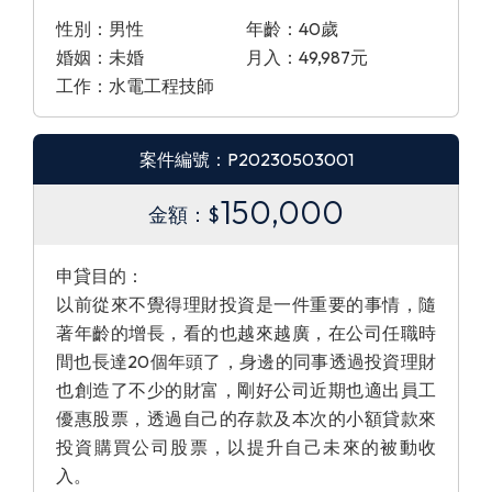
性別：男性
年齡：40歲
婚姻：未婚
月入：49,987元
工作：水電工程技師
案件編號：P20230503001
150,000
金額：$
申貸目的：
以前從來不覺得理財投資是一件重要的事情，隨
著年齡的增長，看的也越來越廣，在公司任職時
間也長達20個年頭了，身邊的同事透過投資理財
也創造了不少的財富，剛好公司近期也適出員工
優惠股票，透過自己的存款及本次的小額貸款來
投資購買公司股票，以提升自己未來的被動收
入。