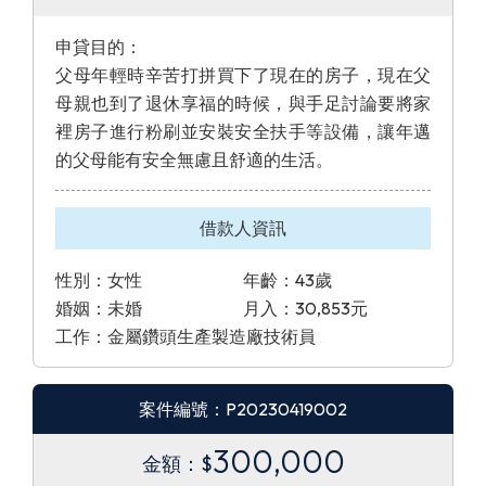
申貸目的：
父母年輕時辛苦打拼買下了現在的房子，現在父
母親也到了退休享福的時候，與手足討論要將家
裡房子進行粉刷並安裝安全扶手等設備，讓年邁
的父母能有安全無慮且舒適的生活。
借款人資訊
性別：女性
年齡：43歲
婚姻：未婚
月入：30,853元
工作：金屬鑽頭生產製造廠技術員
案件編號：P20230419002
300,000
金額：$