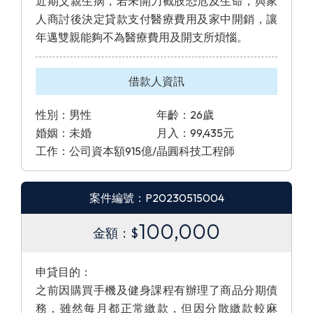
近期父親生病，若未開刀截肢恐危及生命，與家
人商討後決定貸款支付醫療費用及家中開銷，讓
年邁雙親能夠不為醫療費用及開支所煩惱。
借款人資訊
性別：男性
年齡：26歲
婚姻：未婚
月入：99,435元
工作：公司資本額915億/晶圓科技工程師
案件編號：P20230515004
100,000
金額：$
申貸目的：
之前因購買手機及健身課程有辦理了商品分期債
務，雖然每月都正常繳款，但因分散繳款較麻