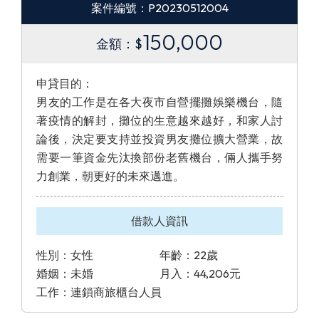
案件編號：P20230512004
150,000
金額：$
申貸目的：
男友的工作是在各大夜市自營擺攤娛樂機台，隨
著疫情的解封，攤位的生意越來越好，和家人討
論後，決定要支持並投資男友攤位擴大營業，故
需要一筆資金先汰換部份老舊機台，倆人攜手努
力創業，朝更好的未來邁進。
借款人資訊
性別：女性
年齡：22歲
婚姻：未婚
月入：44,206元
工作：連鎖商旅櫃台人員