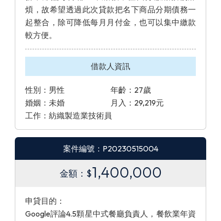
煩，故希望透過此次貸款把名下商品分期債務一
起整合，除可降低每月月付金，也可以集中繳款
較方便。
借款人資訊
性別：男性
年齡：27歲
婚姻：未婚
月入：29,219元
工作：紡織製造業技術員
案件編號：P20230515004
1,400,000
金額：$
申貸目的：
Google評論4.5顆星中式餐廳負責人，餐飲業年資