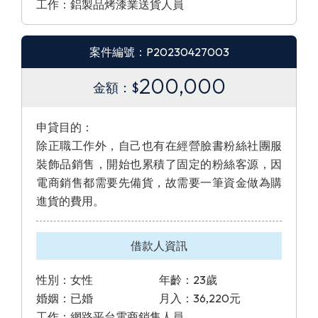
工作：鋁製品烤漆業送貨人員
案件編號：P20230427003
200,000
金額：$
申貸目的：
除正職工作外，自己也有在經營臉書粉絲社團服
裝飾品銷售，開始也累積了固定的粉絲客源，因
電商銷售都需要先備貨，故需要一筆資金做為購
進貨的費用。
借款人資訊
性別：女性
年齡：23歲
婚姻：已婚
月入：36,220元
工作：網路平台電商銷售人員